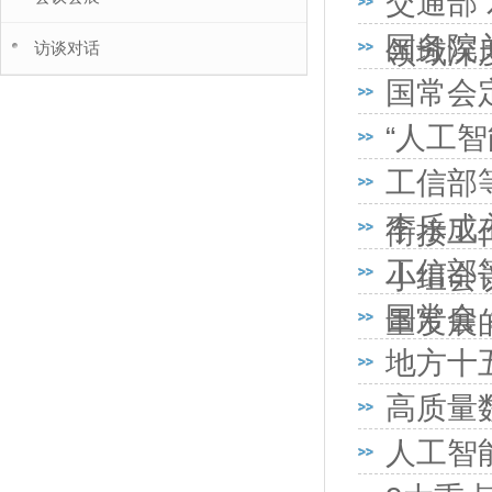
交通部
国务院
领域深
访谈对话
国常会
“人工
工信部
李乐成
衔接工
工信部
小组会
国常会
量发展
地方十
高质量
人工智